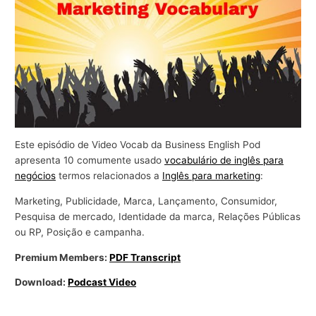
r
a
n
e
g
ó
c
Este episódio de Video Vocab da Business English Pod
i
apresenta 10 comumente usado
vocabulário de inglês para
o
negócios
termos relacionados a
Inglês para marketing
:
s
Marketing, Publicidade, Marca, Lançamento, Consumidor,
Pesquisa de mercado, Identidade da marca, Relações Públicas
ou RP, Posição e campanha.
Premium Members:
PDF Transcript
Download:
Podcast Video