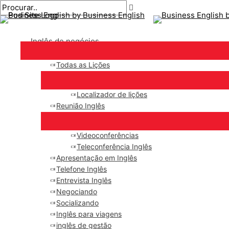
Menu
Ir
Pós
principal
para
paginação
o
Inglês de negócios
conteúdo
Todas as Lições
Localizador de lições
Reunião Inglês
Videoconferências
Teleconferência Inglês
Apresentação em Inglês
Telefone Inglês
Entrevista Inglês
Negociando
Socializando
Inglês para viagens
inglês de gestão