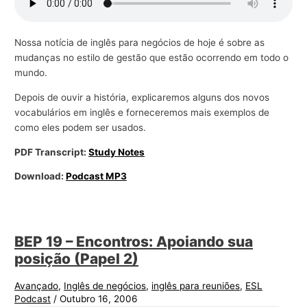
r
a
Nossa notícia de inglês para negócios de hoje é sobre as
n
mudanças no estilo de gestão que estão ocorrendo em todo o
e
mundo.
g
Depois de ouvir a história, explicaremos alguns dos novos
ó
vocabulários em inglês e forneceremos mais exemplos de
c
como eles podem ser usados.
i
PDF Transcript:
Study Notes
o
Download:
Podcast MP3
s
BEP 19 – Encontros: Apoiando sua
posição (Papel 2)
Avançado
,
Inglês de negócios
,
inglês para reuniões
,
ESL
Podcast
/
Outubro 16, 2006