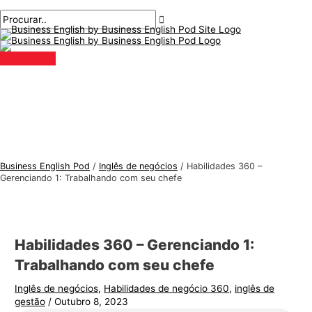
Menu
Ir
Pós-
Digite
Nome*
E-
T
P
principal
para
navegação
aqui..
mail*
ó
r
o
p
o
conteúdo
i
c
c
u
o
r
s
a
d
r
e
:
Business English Pod
/
Inglês de negócios
/
Habilidades 360 –
i
Gerenciando 1: Trabalhando com seu chefe
n
g
l
Habilidades 360 – Gerenciando 1:
ê
Trabalhando com seu chefe
s
Inglês de negócios
,
Habilidades de negócio 360
,
inglês de
p
gestão
/
Outubro 8, 2023
a