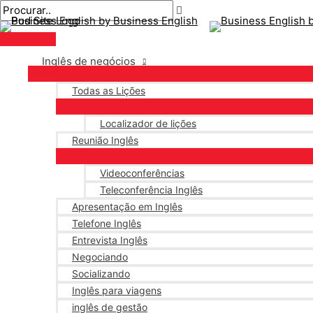
Menu
Ir
Pós-
Digite
Nome*
E-
principal
para
navegação
aqui..
mail*
o
conteúdo
Inglês de negócios
Todas as Lições
Localizador de lições
Reunião Inglês
Videoconferências
Teleconferência Inglês
Apresentação em Inglês
Telefone Inglês
Entrevista Inglês
Negociando
Socializando
Inglês para viagens
inglês de gestão