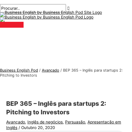
Menu
Ir
Pós-
Digite
Nome*
E-
T
P
principal
para
navegação
aqui..
mail*
ó
r
o
p
o
conteúdo
i
c
c
u
o
r
s
a
d
r
e
:
Business English Pod
/
Avançado
/
BEP 365 – Inglês para startups 2:
i
Pitching to Investors
n
g
l
BEP 365 – Inglês para startups 2:
ê
Pitching to Investors
s
Avançado
,
Inglês de negócios
,
Persuasão
,
Apresentação em
p
Inglês
/
Outubro 20, 2020
a