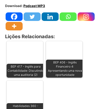
Download:
Podcast MP3
Lições Relacionadas:
BEP 406 - Inglês
BEP 417 - Inglês para
Financeiro 4:
Contabilidade: Discutindo
Apresentando uma nova
uma auditoria (2)
oportunidade
Habilidades 360 -