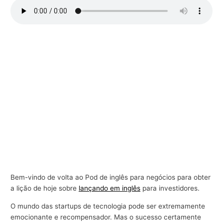
r
a
n
e
g
ó
c
i
o
s
Bem-vindo de volta ao Pod de inglês para negócios para obter
a lição de hoje sobre
lançando em inglês
para investidores.
O mundo das startups de tecnologia pode ser extremamente
emocionante e recompensador. Mas o sucesso certamente