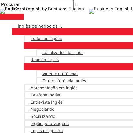
Menu
Ir
Pós-
Digite
Nome*
E-
principal
para
navegação
aqui..
mail*
o
conteúdo
Inglês de negócios
Todas as Lições
Localizador de lições
Reunião Inglês
Videoconferências
Teleconferência Inglês
Apresentação em Inglês
Telefone Inglês
Entrevista Inglês
Negociando
Socializando
Inglês para viagens
inglês de gestão