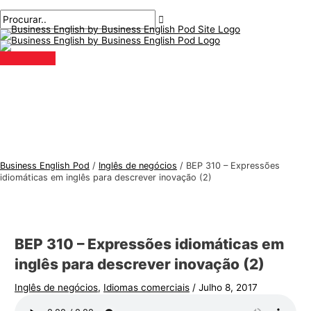
Menu
Ir
Pós-
Digite
Nome*
E-
T
P
principal
para
navegação
aqui..
mail*
ó
r
o
p
o
conteúdo
i
c
c
u
o
r
s
a
d
r
e
:
Business English Pod
/
Inglês de negócios
/
BEP 310 – Expressões
i
idiomáticas em inglês para descrever inovação (2)
n
g
l
BEP 310 – Expressões idiomáticas em
ê
inglês para descrever inovação (2)
s
Inglês de negócios
,
Idiomas comerciais
/
Julho 8, 2017
p
a