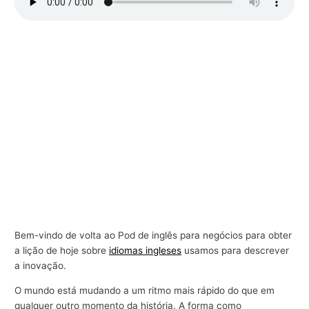
r
a
n
e
g
ó
c
i
o
s
Bem-vindo de volta ao Pod de inglês para negócios para obter
a lição de hoje sobre
idiomas ingleses
usamos para descrever
a inovação.
O mundo está mudando a um ritmo mais rápido do que em
qualquer outro momento da história. A forma como