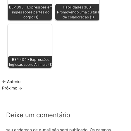
BEP 393 - Expressões em
Habilidades 360 -
inglês sobre partes do
Promovendo uma cultura
corpo (1)
de colaboração (1)
BEP 404 - Expressões
Inglesas sobre Animais (1)
←
Anterior
Próximo
→
Deixe um comentário
seu endereço de e-mail não será publicado.
Os campos