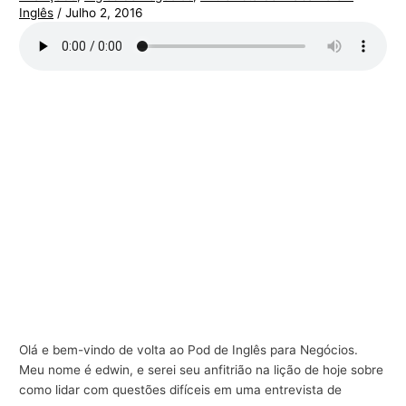
Inglês
/
Julho 2, 2016
r
a
n
e
g
ó
c
i
o
s
Olá e bem-vindo de volta ao Pod de Inglês para Negócios.
Meu nome é edwin, e serei seu anfitrião na lição de hoje sobre
como lidar com questões difíceis em uma entrevista de