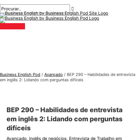
Menu
Ir
Pós-
Digite
Nome*
E-
T
P
principal
para
navegação
aqui..
mail*
ó
r
o
p
o
conteúdo
i
c
c
u
o
r
s
a
d
r
e
:
Business English Pod
/
Avançado
/
BEP 290 – Habilidades de entrevista
i
em inglês 2: Lidando com perguntas difíceis
n
g
l
BEP 290 – Habilidades de entrevista
ê
em inglês 2: Lidando com perguntas
s
difíceis
p
Avançado
,
Inglês de negócios
,
Entrevista de Trabalho em
a