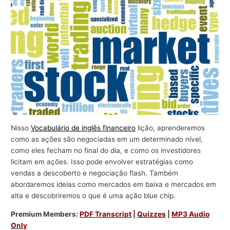
r
a
n
e
g
ó
c
i
o
Nisso
Vocabulário de inglês financeiro
lição, aprenderemos
s
como as ações são negociadas em um determinado nível,
como eles fecham no final do dia, e como os investidores
licitam em ações. Isso pode envolver estratégias como
vendas a descoberto e negociação flash. Também
abordaremos ideias como mercados em baixa e mercados em
alta e descobriremos o que é uma ação blue chip.
Premium Members:
PDF Transcript
|
Quizzes
|
MP3 Audio
Only