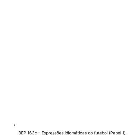
BEP 163c
– Expressões idiomáticas do futebol (Papel 1)