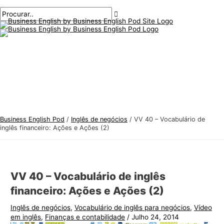
Menu
Ir
Pós-
Digite
Nome*
E-
T
P
principal
para
navegação
aqui..
mail*
ó
r
o
p
o
conteúdo
i
c
c
u
o
r
s
a
d
r
e
:
Business English Pod
/
Inglês de negócios
/
VV 40 – Vocabulário de
i
inglês financeiro: Ações e Ações (2)
n
g
l
VV 40 – Vocabulário de inglês
ê
financeiro: Ações e Ações (2)
s
Inglês de negócios
,
Vocabulário de inglês para negócios
,
Vídeo
p
em inglês
,
Finanças e contabilidade
/
Julho 24, 2014
a