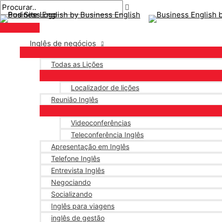
Menu
Ir
Pós-
Digite
Nome*
E-
principal
para
navegação
aqui..
mail*
o
conteúdo
Inglês de negócios
Todas as Lições
Localizador de lições
Reunião Inglês
Videoconferências
Teleconferência Inglês
Apresentação em Inglês
Telefone Inglês
Entrevista Inglês
Negociando
Socializando
Inglês para viagens
inglês de gestão