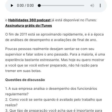
r
a
n
o
Habilidades 360 podcast
já está disponível no iTunes:
Assinatura grátis do iTunes
e
g
O fim de 2011 está se aproximando rapidamente, e é a época
ó
de análises de desempenho e avaliações de final de ano.
c
Poucas pessoas realmente desejam sentar-se com seu
i
supervisor e falar sobre o ano passado. Para a maioria, é uma
o
experiência bastante estressante. Mas hoje eu quero mostrar
a você que se você estiver preparado, não há razão para
s
tremer em suas botas.
Questões de discussão
1. A sua empresa analisa o desempenho dos funcionários
regularmente?
2. Como você se sente quando é avaliado pelo trabalho que
realiza?
3. Que tipo de preparação você acha que é importante para