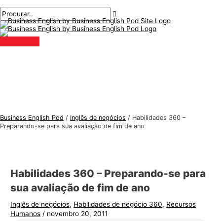
Menu
Ir
Pós-
Digite
Nome*
E-
T
P
principal
para
navegação
aqui..
mail*
ó
r
o
p
o
conteúdo
i
c
c
u
o
r
s
a
d
r
e
:
Business English Pod
/
Inglês de negócios
/
Habilidades 360 –
i
Preparando-se para sua avaliação de fim de ano
n
g
l
Habilidades 360 – Preparando-se para
ê
sua avaliação de fim de ano
s
Inglês de negócios
,
Habilidades de negócio 360
,
Recursos
p
Humanos
/
novembro 20, 2011
a