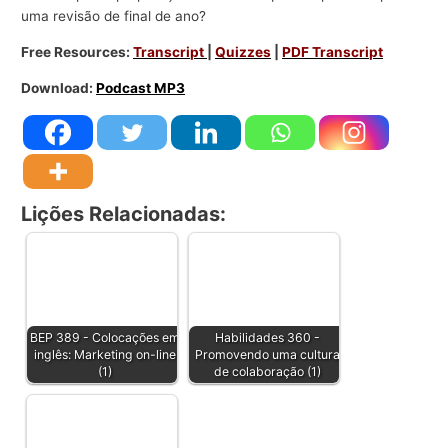
uma revisão de final de ano?
Free Resources:
Transcript
|
Quizzes
|
PDF Transcript
Download:
Podcast MP3
Lições Relacionadas:
BEP 389 - Colocações em
Habilidades 360 -
inglês: Marketing on-line
Promovendo uma cultura
(1)
de colaboração (1)