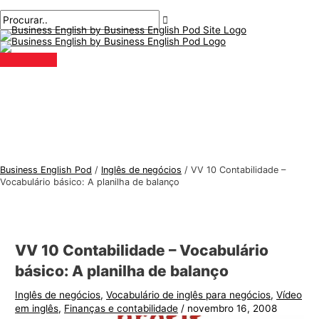
Menu
Ir
Pós-
T
P
principal
para
navegação
ó
r
o
p
o
conteúdo
i
c
c
u
o
r
s
a
d
r
e
:
Business English Pod
/
Inglês de negócios
/
VV 10 Contabilidade –
i
Vocabulário básico: A planilha de balanço
n
g
l
VV 10 Contabilidade – Vocabulário
ê
básico: A planilha de balanço
s
Inglês de negócios
,
Vocabulário de inglês para negócios
,
Vídeo
p
em inglês
,
Finanças e contabilidade
/
novembro 16, 2008
a