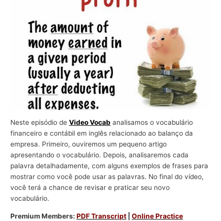
r
a
n
e
g
ó
c
i
o
Neste episódio de
Video Vocab
analisamos o vocabulário
s
financeiro e contábil em inglês relacionado ao balanço da
empresa. Primeiro, ouviremos um pequeno artigo
apresentando o vocabulário. Depois, analisaremos cada
palavra detalhadamente, com alguns exemplos de frases para
mostrar como você pode usar as palavras. No final do vídeo,
você terá a chance de revisar e praticar seu novo
vocabulário.
Premium Members:
PDF Transcript
|
Online Practice