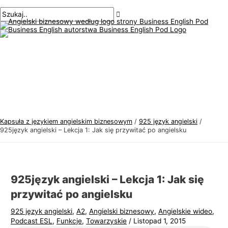
Menu
Przejdź
Nawigacja
Pisz
Nazwa*
E-
T
S
główne
do
po
tutaj..
mail*
e
z
treści
wpisach
m
u
a
k
t
a
y
j
k
:
a
j
Kapsuła z językiem angielskim biznesowym
/
925 język angielski
/
ę
925język angielski – Lekcja 1: Jak się przywitać po angielsku
z
y
k
925język angielski – Lekcja 1: Jak się
a
przywitać po angielsku
a
925 język angielski
,
A2
,
Angielski biznesowy
,
Angielskie wideo
,
n
Podcast ESL
,
Funkcje
,
Towarzyskie
/
Listopad 1, 2015
g