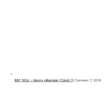
BEP 163c – Idiomy piłkarskie (Część 1)
Czerwiec 7, 2026