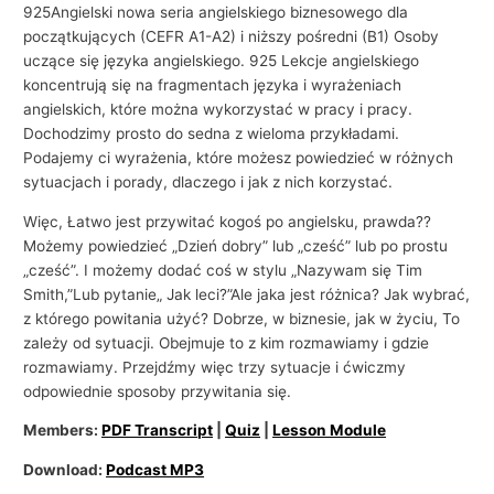
i
925Angielski nowa seria angielskiego biznesowego dla
początkujących (CEFR A1-A2) i niższy pośredni (B1) Osoby
e
uczące się języka angielskiego. 925 Lekcje angielskiego
koncentrują się na fragmentach języka i wyrażeniach
angielskich, które można wykorzystać w pracy i pracy.
Dochodzimy prosto do sedna z wieloma przykładami.
Podajemy ci wyrażenia, które możesz powiedzieć w różnych
sytuacjach i porady, dlaczego i jak z nich korzystać.
Więc, Łatwo jest przywitać kogoś po angielsku, prawda??
Możemy powiedzieć „Dzień dobry” lub „cześć” lub po prostu
„cześć”. I możemy dodać coś w stylu „Nazywam się Tim
Smith,”Lub pytanie„ Jak leci?”Ale jaka jest różnica? Jak wybrać,
z którego powitania użyć? Dobrze, w biznesie, jak w życiu, To
zależy od sytuacji. Obejmuje to z kim rozmawiamy i gdzie
rozmawiamy. Przejdźmy więc trzy sytuacje i ćwiczmy
odpowiednie sposoby przywitania się.
Members:
PDF Transcript
|
Quiz
|
Lesson Module
Download:
Podcast MP3