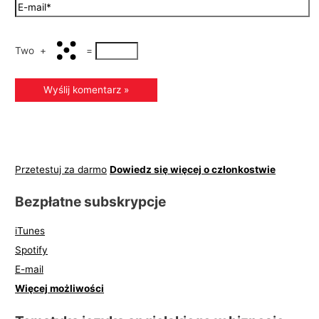
Two
+
=
Przetestuj za darmo
Dowiedz się więcej o członkostwie
Bezpłatne subskrypcje
iTunes
Spotify
E-mail
Więcej możliwości