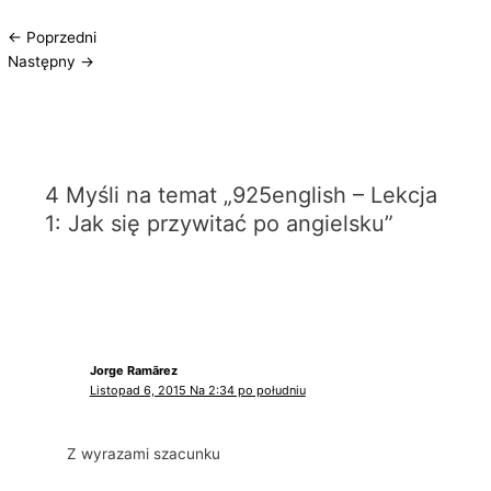
←
Poprzedni
Następny
→
4 Myśli na temat „925english – Lekcja
1: Jak się przywitać po angielsku”
Jorge Ramãrez
Listopad 6, 2015 Na 2:34 po południu
Z wyrazami szacunku