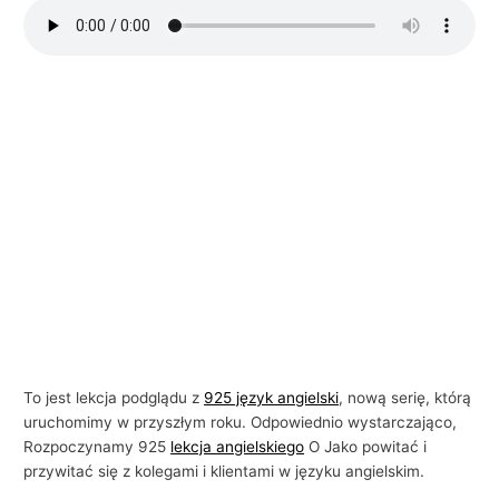
i
e
l
s
k
i
e
g
o
w
b
i
z
To jest lekcja podglądu z
925 język angielski
, nową serię, którą
n
uruchomimy w przyszłym roku. Odpowiednio wystarczająco,
e
Rozpoczynamy 925
lekcja angielskiego
O Jako powitać i
przywitać się z kolegami i klientami w języku angielskim.
s