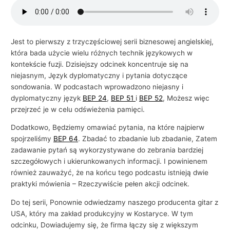
i
e
l
Jest to pierwszy z trzyczęściowej serii biznesowej angielskiej,
która bada użycie wielu różnych technik językowych w
s
kontekście fuzji. Dzisiejszy odcinek koncentruje się na
k
niejasnym, Język dyplomatyczny i pytania dotyczące
i
sondowania. W podcastach wprowadzono niejasny i
e
dyplomatyczny język
BEP 24
,
BEP 51
i
BEP 52
, Możesz więc
g
przejrzeć je w celu odświeżenia pamięci.
o
Dodatkowo, Będziemy omawiać pytania, na które najpierw
w
spojrzeliśmy
BEP 64
. Zbadać to zbadanie lub zbadanie, Zatem
zadawanie pytań są wykorzystywane do zebrania bardziej
b
szczegółowych i ukierunkowanych informacji. I powinienem
i
również zauważyć, że na końcu tego podcastu istnieją dwie
z
praktyki mówienia – Rzeczywiście pełen akcji odcinek.
n
Do tej serii, Ponownie odwiedzamy naszego producenta gitar z
e
USA, który ma zakład produkcyjny w Kostaryce. W tym
s
odcinku, Dowiadujemy się, że firma łączy się z większym