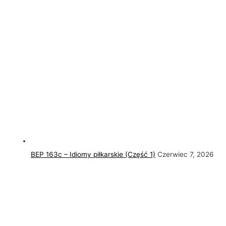
BEP 163c – Idiomy piłkarskie (Część 1)
Czerwiec 7, 2026