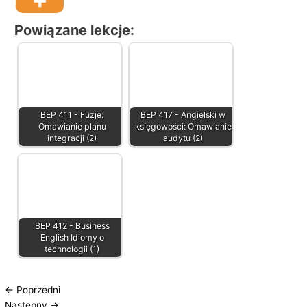
Powiązane lekcje:
BEP 411 - Fuzje:
BEP 417 - Angielski w
Omawianie planu
księgowości: Omawianie
integracji (2)
audytu (2)
BEP 412 - Business
English Idiomy o
technologii (1)
←
Poprzedni
Następny
→