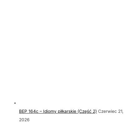
BEP 164c – Idiomy piłkarskie (Część 2)
Czerwiec 21,
2026