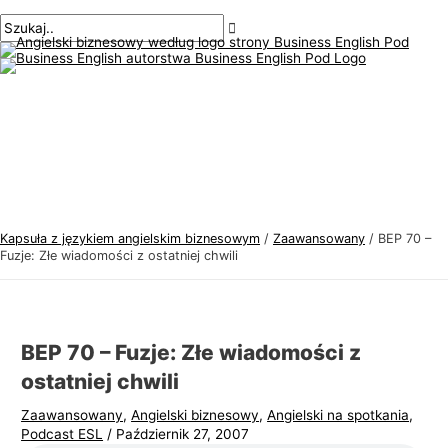
Menu
Przejdź
Nawigacja
Pisz
Nazwa*
E-
T
S
główne
do
po
tutaj..
mail*
e
z
treści
wpisach
m
u
a
k
t
a
y
j
k
:
a
j
Kapsuła z językiem angielskim biznesowym
/
Zaawansowany
/
BEP 70 –
ę
Fuzje: Złe wiadomości z ostatniej chwili
z
y
k
BEP 70 – Fuzje: Złe wiadomości z
a
ostatniej chwili
a
Zaawansowany
,
Angielski biznesowy
,
Angielski na spotkania
,
n
Podcast ESL
/
Październik 27, 2007
g