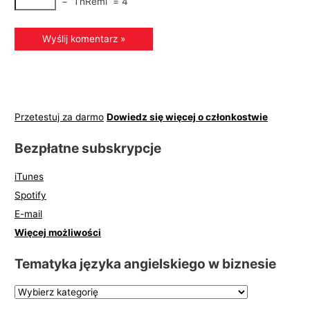
−
ThRemi
=
4
Przetestuj za darmo
Dowiedz się więcej o członkostwie
Bezpłatne subskrypcje
iTunes
Spotify
E-mail
Więcej możliwości
Tematyka języka angielskiego w biznesie