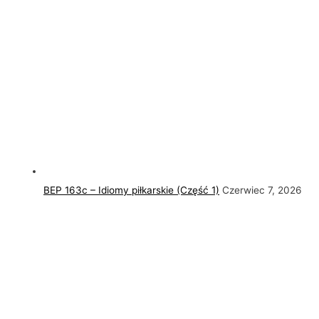
BEP 163c – Idiomy piłkarskie (Część 1)
Czerwiec 7, 2026