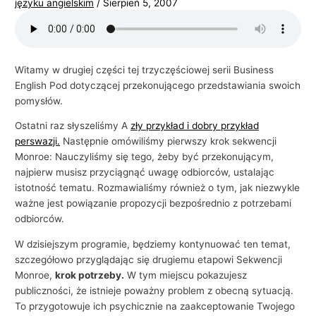
języku angielskim
/
Sierpień 5, 2007
i
e
l
Witamy w drugiej części tej trzyczęściowej serii Business
s
English Pod dotyczącej przekonującego przedstawiania swoich
k
pomysłów.
i
Ostatni raz słyszeliśmy A
zły przykład i dobry przykład
e
perswazji.
Następnie omówiliśmy pierwszy krok sekwencji
g
Monroe: Nauczyliśmy się tego, żeby być przekonującym,
o
najpierw musisz przyciągnąć uwagę odbiorców, ustalając
w
istotność tematu. Rozmawialiśmy również o tym, jak niezwykle
ważne jest powiązanie propozycji bezpośrednio z potrzebami
b
odbiorców.
i
W dzisiejszym programie, będziemy kontynuować ten temat,
z
szczegółowo przyglądając się drugiemu etapowi Sekwencji
n
Monroe,
krok potrzeby.
W tym miejscu pokazujesz
e
publiczności, że istnieje poważny problem z obecną sytuacją.
s
To przygotowuje ich psychicznie na zaakceptowanie Twojego