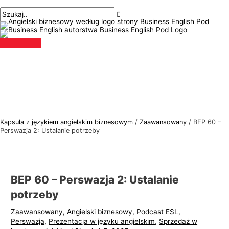
Menu
Przejdź
Nawigacja
Pisz
Nazwa*
E-
T
S
główne
do
po
tutaj..
mail*
e
z
treści
wpisach
m
u
a
k
t
a
y
j
k
:
a
j
Kapsuła z językiem angielskim biznesowym
/
Zaawansowany
/
BEP 60 –
ę
Perswazja 2: Ustalanie potrzeby
z
y
k
BEP 60 – Perswazja 2: Ustalanie
a
potrzeby
a
Zaawansowany
,
Angielski biznesowy
,
Podcast ESL
,
n
Perswazja
,
Prezentacja w języku angielskim
,
Sprzedaż w
g