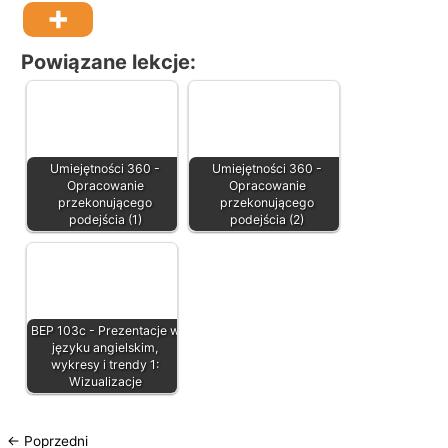
Powiązane lekcje:
Umiejętności 360 -
Umiejętności 360 -
Opracowanie
Opracowanie
przekonującego
przekonującego
podejścia (1)
podejścia (2)
BEP 103c - Prezentacje w
języku angielskim,
wykresy i trendy 1:
Wizualizacje
←
Poprzedni