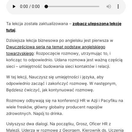
i
e
l
Ta lekcja została zaktualizowana –
zobacz ulepszoną lekcję
tutaj
.
s
k
Dzisiejsza lekcja biznesowa po angielsku jest pierwsza w
i
Dwuczęściowa seria na temat podstaw angielskiego
towarzyskiego
: Rozpoczęcie rozmowy, utrzymując to, i
e
kończąc to odpowiednio. Udana rozmowa jest ważną częścią
g
sieci – umiejętność budowania sieci kontaktów i relacji.
o
W tej lekcji, Nauczysz się umiejętności i języka, aby
w
odpowiednio zacząć i zakończyć rozmowę. W następnym,
b
Będziesz ćwiczyć, jak kontynuować rozmowę.
i
Rozmowy odbywają się na konferencji HR w Azji i Pacyfiku na
z
wiele fresków, główny globalny producent napojów
n
zdrowotnych. Napój to drinka.
e
Usłyszysz dwa dialogi. Na początku, Grosz, Oficer HR z
s
Malezji, Uderza w rozmowę z Georgem, Kierownik ds. Uczenia