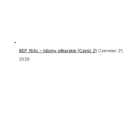
BEP 164c – Idiomy piłkarskie (Część 2)
Czerwiec 21,
2026