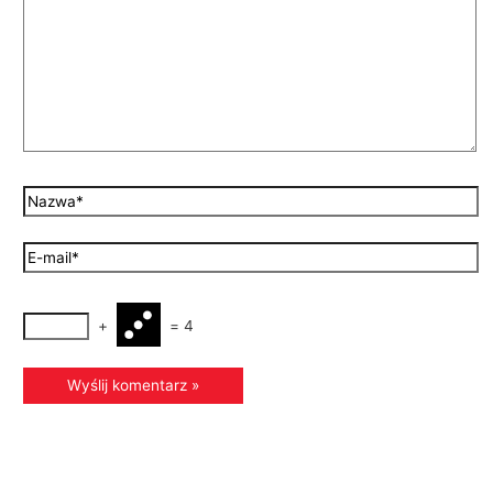
+
=
4