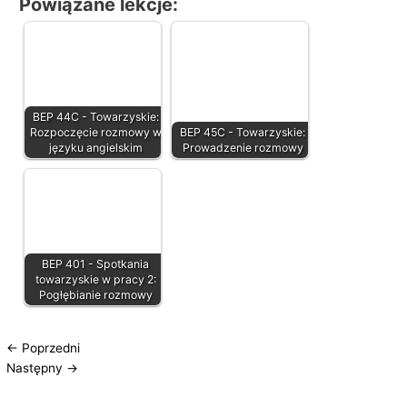
Powiązane lekcje:
BEP 44C - Towarzyskie:
Rozpoczęcie rozmowy w
BEP 45C - Towarzyskie:
języku angielskim
Prowadzenie rozmowy
BEP 401 - Spotkania
towarzyskie w pracy 2:
Pogłębianie rozmowy
←
Poprzedni
Następny
→