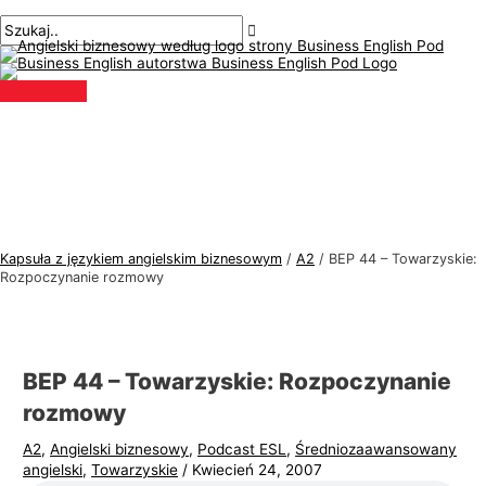
Menu
Przejdź
Nawigacja
Pisz
Nazwa*
E-
T
S
główne
do
po
tutaj..
mail*
e
z
treści
wpisach
m
u
a
k
t
a
y
j
k
:
a
j
Kapsuła z językiem angielskim biznesowym
/
A2
/
BEP 44 – Towarzyskie:
ę
Rozpoczynanie rozmowy
z
y
k
BEP 44 – Towarzyskie: Rozpoczynanie
a
rozmowy
a
A2
,
Angielski biznesowy
,
Podcast ESL
,
Średniozaawansowany
n
angielski
,
Towarzyskie
/
Kwiecień 24, 2007
g