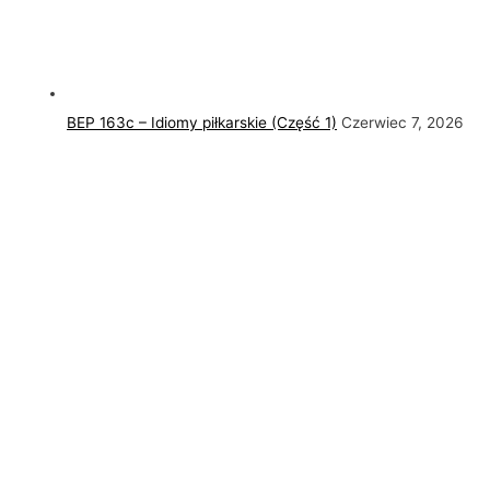
BEP 163c – Idiomy piłkarskie (Część 1)
Czerwiec 7, 2026