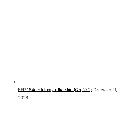
BEP 164c – Idiomy piłkarskie (Część 2)
Czerwiec 21,
2026