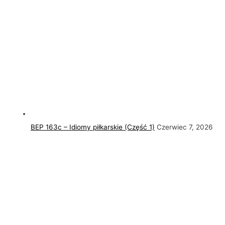
BEP 163c – Idiomy piłkarskie (Część 1)
Czerwiec 7, 2026