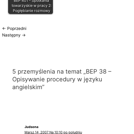
BEP 401 - Spotkania
towarzyskie w pracy 2:
Pogłębianie rozmowy
←
Poprzedni
Następny
→
5 przemyślenia na temat „BEP 38 –
Opisywanie procedury w języku
angielskim”
Judsona
Marsz 14, 2007 Na 10:10 po południu