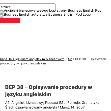
Menu
Przejdź
Nawigacja
Pisz
Nazwa*
E-
T
S
główne
do
po
tutaj..
mail*
e
z
treści
wpisach
m
u
a
k
t
a
y
j
k
:
a
j
Kapsuła z językiem angielskim biznesowym
/
A2
/
BEP 38 – Opisywanie
ę
procedury w języku angielskim
z
y
k
BEP 38 – Opisywanie procedury w
a
języku angielskim
a
A2
,
Angielski biznesowy
,
Podcast ESL
,
Funkcje
,
Gramatyka
,
n
Średniozaawansowany angielski
/
Marsz 14, 2007
g