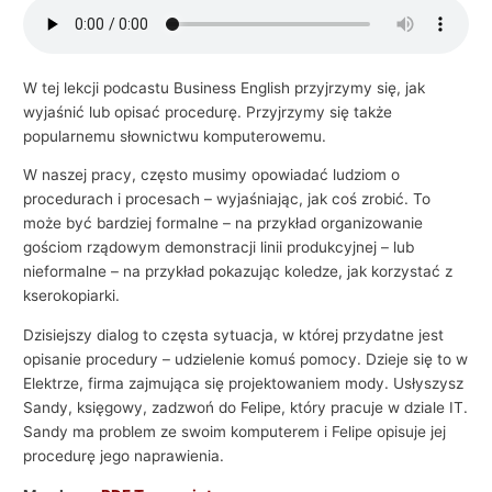
i
e
l
W tej lekcji podcastu Business English przyjrzymy się, jak
wyjaśnić lub opisać procedurę. Przyjrzymy się także
s
popularnemu słownictwu komputerowemu.
k
i
W naszej pracy, często musimy opowiadać ludziom o
procedurach i procesach – wyjaśniając, jak coś zrobić. To
e
może być bardziej formalne – na przykład organizowanie
g
gościom rządowym demonstracji linii produkcyjnej – lub
o
nieformalne – na przykład pokazując koledze, jak korzystać z
w
kserokopiarki.
b
Dzisiejszy dialog to częsta sytuacja, w której przydatne jest
i
opisanie procedury – udzielenie komuś pomocy. Dzieje się to w
z
Elektrze, firma zajmująca się projektowaniem mody. Usłyszysz
Sandy, księgowy, zadzwoń do Felipe, który pracuje w dziale IT.
n
Sandy ma problem ze swoim komputerem i Felipe opisuje jej
e
procedurę jego naprawienia.
s