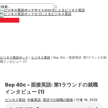
メ
コ
ポ
こ
名
E
ビ
検
イ
ン
ン
ス
こ
前
メ
ジ
索
メ
テ
ト
に
*
ー
ニ
ネ
す
ュ
ン
ナ
入
ル
ー
ス
る
ツ
ビ
力。.
*
に
ゲ
英
:
ス
ー
語
キ
シ
ト
ッ
ョ
ピ
プ
ン
ッ
ビジネス英語ポッド
/
ビジネス英語
/
Bep 40c – 面接英語: 第1ラウンドの就
ク
職インタビュー (1)
ス
Bep 40c – 面接英語: 第1ラウンドの就職
インタビュー (1)
ビジネス英語
,
中級英語
,
英語での就職の面接
/
行進 16, 2025