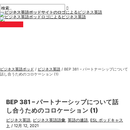
メ
コ
ポ
こ
名
E
ビ
検
イ
ン
ン
ス
こ
前
メ
ジ
索
メ
テ
ト
に
*
ー
ニ
ネ
す
ュ
ン
ナ
入
ル
ー
ス
る
ツ
ビ
力。.
*
に
ゲ
英
:
ス
ー
語
キ
シ
ト
ッ
ョ
ピ
プ
ン
ッ
ビジネス英語ポッド
/
ビジネス英語
/
BEP 381 – パートナーシップについて
ク
話し合うためのコロケーション (1)
ス
BEP 381 – パートナーシップについて話
し合うためのコロケーション (1)
ビジネス英語
,
ビジネス英語語彙
,
英語の連語
,
ESL ポッドキャス
ト
/
12月 12, 2021