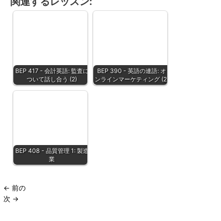
関連するレッスン:
BEP 417 - 会計英語: 監査に
BEP 390 - 英語の連語: オ
ついて話し合う (2)
ンラインマーケティング (2)
BEP 408 - 品質管理 1: 製造
業
←
前の
次
→