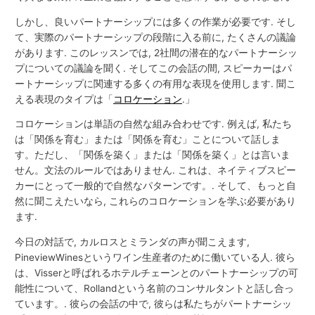
しかし、良いパートナーシップには多くの作業が必要です. そし
て、実際のパートナーシップの段階に入る前に, たくさんの議論
があります. このレッスンでは, 2社間の潜在的なパートナーシッ
プについての議論を聞く. そしてこの会話の間, スピーカーはパ
ートナーシップに関連する多くの有用な表現を使用します. 聞こ
える表現のタイプは「
コロケーション
.」
コロケーションは単語の自然な組み合わせです. 例えば, 私たち
は「関係を育む」または「関係を育む」ことについて話しま
す。ただし、「関係を築く」または「関係を築く」とは言いま
せん。文法のルールではありません. これは、ネイティブスピー
カーにとって一般的で自然なパターンです。. そして、もっと自
然に聞こえたいなら, これらのコロケーションを学ぶ必要があり
ます.
今日の対話で, カルロスとミランダの声が聞こえます,
PineviewWinesというワイン生産者のために働いている人. 彼ら
は、Visserと呼ばれるホテルチェーンとのパートナーシップの可
能性について、Rollandという名前のコンサルタントと話し合っ
ています。. 彼らの会話の中で, 彼らは私たちがパートナーシッ