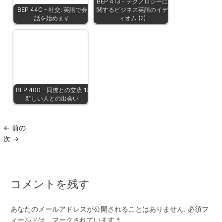
BEP 413 - テクノロジーに
BEP 44C - 社交: 英語で会
関するビジネス英語のイデ
話を始めます
ィオム (2)
BEP 400 - 同僚との交流 1:
新しい人との出会い
←
前の
次
→
コメントを残す
あなたのメールアドレスが公開されることはありません.
必須フ
ィールドは、マークされています
*