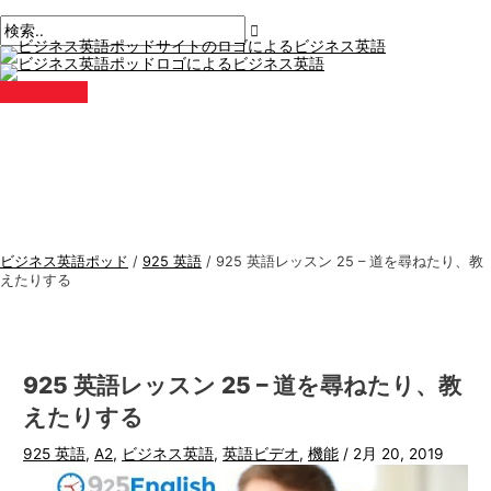
メ
コ
ポ
こ
名
E
ビ
検
イ
ン
ン
ス
こ
前
メ
ジ
索
メ
テ
ト
に
*
ー
ニ
ネ
す
ュ
ン
ナ
入
ル
ー
ス
る
ツ
ビ
力。.
*
に
ゲ
英
:
ス
ー
語
キ
シ
ト
ッ
ョ
ピ
プ
ン
ッ
ビジネス英語ポッド
/
925 英語
/
925 英語レッスン 25 – 道を尋ねたり、教
ク
えたりする
ス
925 英語レッスン 25 – 道を尋ねたり、教
えたりする
925 英語
,
A2
,
ビジネス英語
,
英語ビデオ
,
機能
/
2月 20, 2019