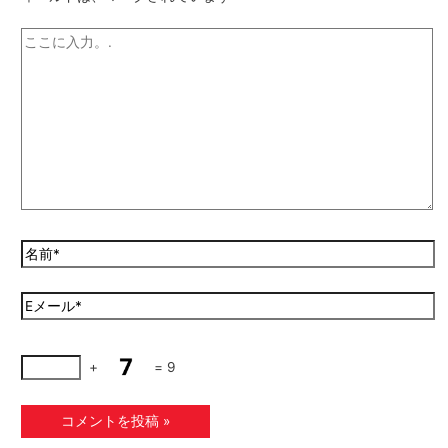
+
=
9