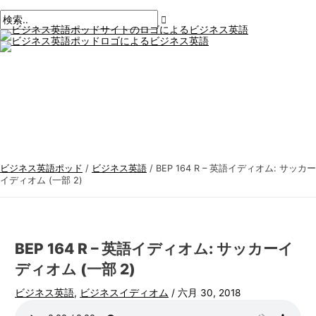
メ
コ
ポ
こ
名
E
ビ
検
イ
ン
ン
ス
こ
前
メ
ジ
索
メ
テ
ト
に
*
ー
ニ
ネ
す
ュ
ン
ナ
入
ル
ー
ス
る
ツ
ビ
力。.
*
に
ゲ
英
:
ス
ー
語
キ
シ
ト
ッ
ョ
ピ
プ
ン
ッ
ビジネス英語ポッド
/
ビジネス英語
/
BEP 164 R – 英語イディオム: サッカー
ク
イディオム (一部 2)
ス
BEP 164 R – 英語イディオム: サッカーイ
ディオム (一部 2)
ビジネス英語
,
ビジネスイディオム
/
六月 30, 2018