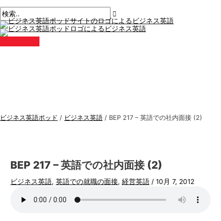
メ
コ
ポ
こ
名
E
ビ
検
イ
ン
ン
ス
こ
前
メ
ジ
索
メ
テ
ト
に
*
ー
ニ
ネ
す
ュ
ン
ナ
入
ル
ー
ス
る
ツ
ビ
力。.
*
に
ゲ
英
:
ス
ー
語
キ
シ
ト
ッ
ョ
ピ
プ
ン
ッ
ビジネス英語ポッド
/
ビジネス英語
/
BEP 217 – 英語での社内面接 (2)
ク
ス
BEP 217 – 英語での社内面接 (2)
ビジネス英語
,
英語での就職の面接
,
経営英語
/
10月 7, 2012