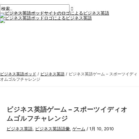
メ
コ
ポ
こ
名
E
ビ
検
イ
ン
ン
ス
こ
前
メ
ジ
索
メ
テ
ト
に
*
ー
ニ
ネ
す
ュ
ン
ナ
入
ル
ー
ス
る
ツ
ビ
力。.
*
に
ゲ
英
:
ス
ー
語
キ
シ
ト
ッ
ョ
ピ
プ
ン
ッ
ビジネス英語ポッド
/
ビジネス英語
/
ビジネス英語ゲーム – スポーツイディ
ク
オムゴルフチャレンジ
ス
ビジネス英語ゲーム – スポーツイディオ
ムゴルフチャレンジ
ビジネス英語
,
ビジネス英語語彙
,
ゲーム
/
1月 10, 2010