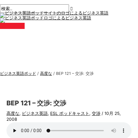
メ
コ
ポ
こ
名
E
ビ
検
イ
ン
ン
ス
こ
前
メ
ジ
索
メ
テ
ト
に
*
ー
ニ
ネ
す
ュ
ン
ナ
入
ル
ー
ス
る
ツ
ビ
力。.
*
に
ゲ
英
:
ス
ー
語
キ
シ
ト
ッ
ョ
ピ
プ
ン
ッ
ビジネス英語ポッド
/
高度な
/
BEP 121 – 交渉: 交渉
ク
ス
BEP 121 – 交渉: 交渉
高度な
,
ビジネス英語
,
ESL ポッドキャスト
,
交渉
/
10月 25,
2008