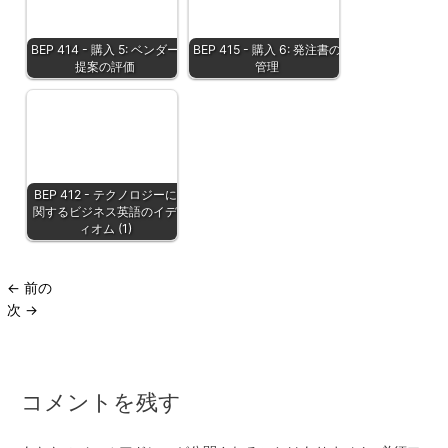
BEP 414 - 購入 5: ベンダー
BEP 415 - 購入 6: 発注書の
提案の評価
管理
BEP 412 - テクノロジーに
関するビジネス英語のイデ
ィオム (1)
←
前の
次
→
コメントを残す