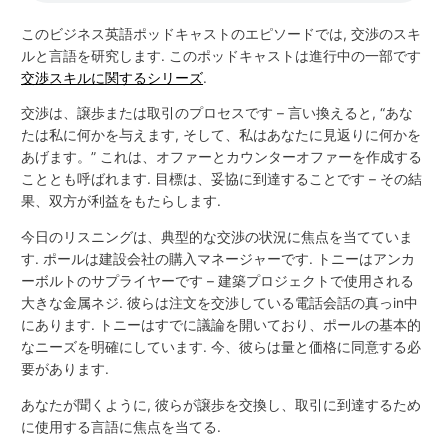
このビジネス英語ポッドキャストのエピソードでは, 交渉のスキ
ルと言語を研究します. このポッドキャストは進行中の一部です
交渉スキルに関するシリーズ
.
交渉は、譲歩または取引のプロセスです – 言い換えると, “あな
たは私に何かを与えます, そして、私はあなたに見返りに何かを
あげます。” これは、オファーとカウンターオファーを作成する
こととも呼ばれます. 目標は、妥協に到達することです – その結
果、双方が利益をもたらします.
今日のリスニングは、典型的な交渉の状況に焦点を当てていま
す. ポールは建設会社の購入マネージャーです. トニーはアンカ
ーボルトのサプライヤーです – 建築プロジェクトで使用される
大きな金属ネジ. 彼らは注文を交渉している電話会話の真っin中
にあります. トニーはすでに議論を開いており、ポールの基本的
なニーズを明確にしています. 今、彼らは量と価格に同意する必
要があります.
あなたが聞くように, 彼らが譲歩を交換し、取引に到達するため
に使用する言語に焦点を当てる.