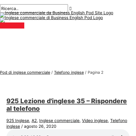
Menu
Salta
Postimpaginazione
A
C
principale
al
r
e
contenuto
g
r
o
c
m
a
e
r
n
e
t
:
i
Pod di inglese commerciale
/
Telefono inglese
/
Pagina 2
d
i
i
925 Lezione d'inglese 35 – Rispondere
n
al telefono
g
l
925 Inglese
,
A2
,
Inglese commerciale
,
Video inglese
,
Telefono
inglese
/
agosto 26, 2020
e
s