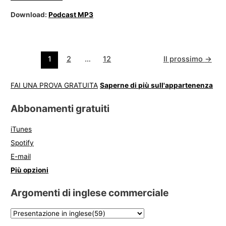
Download:
Podcast MP3
1
2
…
12
Il prossimo
→
FAI UNA PROVA GRATUITA
Saperne di più sull'appartenenza
Abbonamenti gratuiti
iTunes
Spotify
E-mail
Più opzioni
Argomenti di inglese commerciale