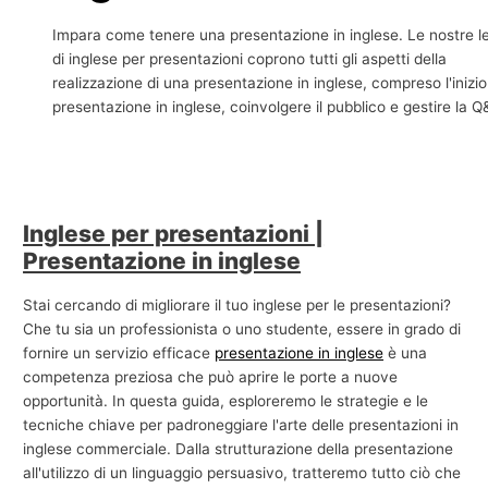
e
Impara come tenere una presentazione in inglese. Le nostre le
c
di inglese per presentazioni coprono tutti gli aspetti della
realizzazione di una presentazione in inglese, compreso l'inizio
o
presentazione in inglese, coinvolgere il pubblico e gestire la 
m
m
e
r
Inglese per presentazioni |
c
Presentazione in inglese
i
a
Stai cercando di migliorare il tuo inglese per le presentazioni?
l
Che tu sia un professionista o uno studente, essere in grado di
e
fornire un servizio efficace
presentazione in inglese
è una
competenza preziosa che può aprire le porte a nuove
opportunità. In questa guida, esploreremo le strategie e le
tecniche chiave per padroneggiare l'arte delle presentazioni in
inglese commerciale. Dalla strutturazione della presentazione
all'utilizzo di un linguaggio persuasivo, tratteremo tutto ciò che