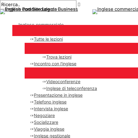
Menu
Salta
principale
al
contenuto
Inglese commerciale
Tutte le lezioni
Trova lezioni
Incontro con l'inglese
Videoconferenze
Inglese di teleconferenza
Presentazione in inglese
Telefono inglese
Intervista inglese
Negoziare
Socializzare
Viaggia inglese
Inglese gestionale