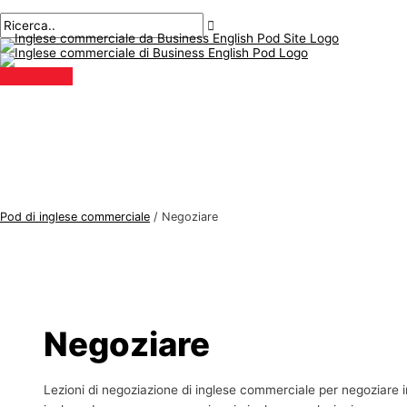
Menu
Salta
Postimpaginazione
A
C
principale
al
r
e
contenuto
g
r
o
c
m
a
e
r
n
e
t
:
i
Pod di inglese commerciale
/
Negoziare
d
i
i
n
g
Negoziare
l
e
Lezioni di negoziazione di inglese commerciale per negoziare i
s