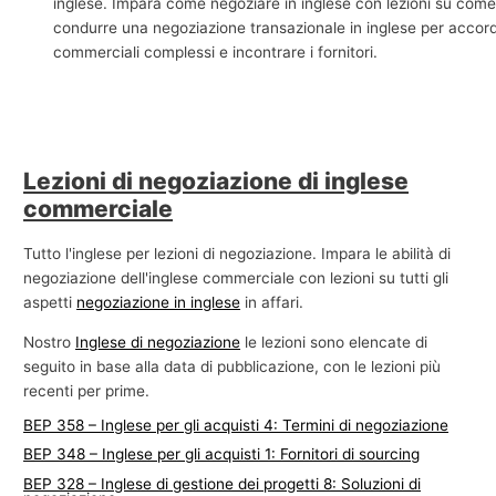
inglese. Impara come negoziare in inglese con lezioni su com
e
condurre una negoziazione transazionale in inglese per accord
commerciali complessi e incontrare i fornitori.
c
o
m
m
e
Lezioni di negoziazione di inglese
commerciale
r
c
Tutto l'inglese per lezioni di negoziazione. Impara le abilità di
i
negoziazione dell'inglese commerciale con lezioni su tutti gli
a
aspetti
negoziazione in inglese
in affari.
l
Nostro
Inglese di negoziazione
le lezioni sono elencate di
e
seguito in base alla data di pubblicazione, con le lezioni più
recenti per prime.
BEP 358 – Inglese per gli acquisti 4: Termini di negoziazione
BEP 348 – Inglese per gli acquisti 1: Fornitori di sourcing
BEP 328 – Inglese di gestione dei progetti 8: Soluzioni di