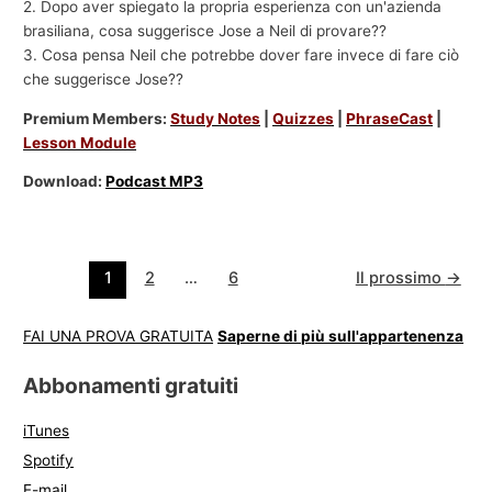
2. Dopo aver spiegato la propria esperienza con un'azienda
brasiliana, cosa suggerisce Jose a Neil di provare??
3. Cosa pensa Neil che potrebbe dover fare invece di fare ciò
che suggerisce Jose??
Premium Members:
Study Notes
|
Quizzes
|
PhraseCast
|
Lesson Module
Download:
Podcast MP3
1
2
…
6
Il prossimo
→
FAI UNA PROVA GRATUITA
Saperne di più sull'appartenenza
Abbonamenti gratuiti
iTunes
Spotify
E-mail