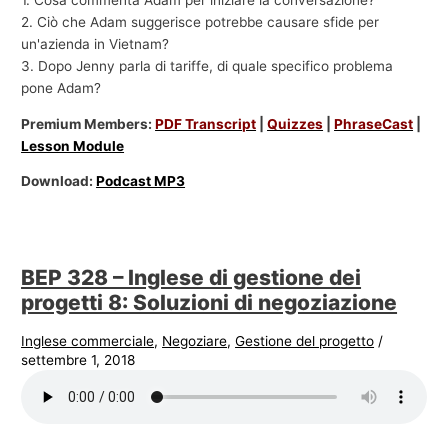
1. Cosa commenta Adam per iniziare la conversazione?
2. Ciò che Adam suggerisce potrebbe causare sfide per
un'azienda in Vietnam?
3. Dopo Jenny parla di tariffe, di quale specifico problema
pone Adam?
Premium Members:
PDF Transcript
|
Quizzes
|
PhraseCast
|
Lesson Module
Download:
Podcast MP3
BEP 328 – Inglese di gestione dei
progetti 8: Soluzioni di negoziazione
Inglese commerciale
,
Negoziare
,
Gestione del progetto
/
settembre 1, 2018