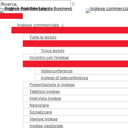
Menu
Salta
Postimpaginazione
principale
al
contenuto
Inglese commerciale
Tutte le lezioni
Trova lezioni
Incontro con l'inglese
Videoconferenze
Inglese di teleconferenza
Presentazione in inglese
Telefono inglese
Intervista inglese
Negoziare
Socializzare
Viaggia inglese
Inglese gestionale