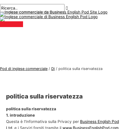
Menu
Salta
A
C
principale
al
r
e
contenuto
g
r
o
c
m
a
e
r
n
e
t
:
i
Pod di inglese commerciale
/
Di
/
politica sulla riservatezza
d
i
i
politica sulla riservatezza
n
g
politica sulla riservatezza
l
1. introduzione
e
Questa è l'Informativa sulla Privacy per
Business English Pod
Ltd
, e i Servizi forniti tramite il
www.BusinessEnglishPod.com
s