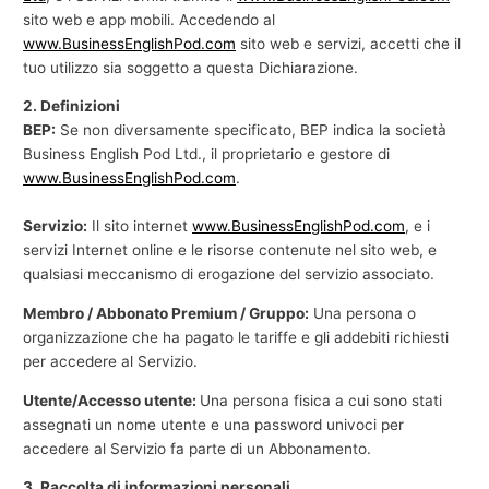
sito web e app mobili. Accedendo al
e
www.BusinessEnglishPod.com
sito web e servizi, accetti che il
c
tuo utilizzo sia soggetto a questa Dichiarazione.
o
2. Definizioni
m
BEP:
Se non diversamente specificato, BEP indica la società
m
Business English Pod Ltd., il proprietario e gestore di
e
www.BusinessEnglishPod.com
.
r
Servizio:
Il sito internet
www.BusinessEnglishPod.com
, e i
c
servizi Internet online e le risorse contenute nel sito web, e
i
qualsiasi meccanismo di erogazione del servizio associato.
a
Membro / Abbonato Premium / Gruppo:
Una persona o
l
organizzazione che ha pagato le tariffe e gli addebiti richiesti
e
per accedere al Servizio.
Utente/Accesso utente:
Una persona fisica a cui sono stati
assegnati un nome utente e una password univoci per
accedere al Servizio fa parte di un Abbonamento.
3. Raccolta di informazioni personali