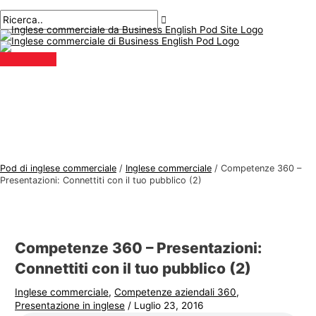
Menu
Salta
Posta
Digitare
Nome*
E-
A
C
principale
al
navigazione
qui..
mail*
r
e
contenuto
g
r
o
c
m
a
e
r
n
e
t
:
i
Pod di inglese commerciale
/
Inglese commerciale
/
Competenze 360 –
d
Presentazioni: Connettiti con il tuo pubblico (2)
i
i
n
Competenze 360 – Presentazioni:
g
Connettiti con il tuo pubblico (2)
l
Inglese commerciale
,
Competenze aziendali 360
,
e
Presentazione in inglese
/
Luglio 23, 2016
s