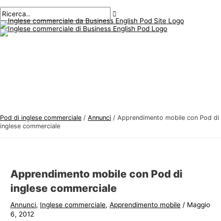
Menu
Salta
Posta
Digitare
Nome*
E-
A
C
principale
al
navigazione
qui..
mail*
r
e
contenuto
g
r
o
c
m
a
e
r
n
e
t
:
i
Pod di inglese commerciale
/
Annunci
/
Apprendimento mobile con Pod di
d
inglese commerciale
i
i
n
Apprendimento mobile con Pod di
g
inglese commerciale
l
Annunci
,
Inglese commerciale
,
Apprendimento mobile
/
Maggio
e
6, 2012
s