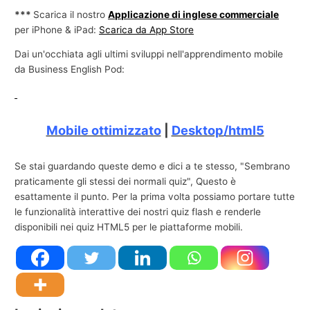
***
Scarica il nostro
Applicazione di inglese commerciale
e
per iPhone & iPad:
Scarica da App Store
c
o
Dai un'occhiata agli ultimi sviluppi nell'apprendimento mobile
da Business English Pod:
m
m
e
Mobile ottimizzato
|
Desktop/html5
r
c
i
Se stai guardando queste demo e dici a te stesso, "Sembrano
praticamente gli stessi dei normali quiz", Questo è
a
esattamente il punto. Per la prima volta possiamo portare tutte
l
le funzionalità interattive dei nostri quiz flash e renderle
e
disponibili nei quiz HTML5 per le piattaforme mobili.