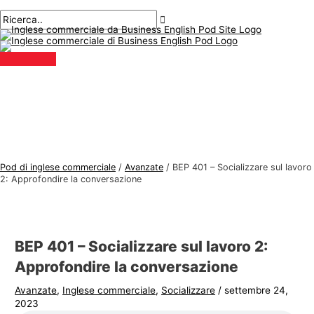
Menu
Salta
Posta
Digitare
Nome*
E-
A
C
principale
al
navigazione
qui..
mail*
r
e
contenuto
g
r
o
c
m
a
e
r
n
e
t
:
i
Pod di inglese commerciale
/
Avanzate
/
BEP 401 – Socializzare sul lavoro
d
2: Approfondire la conversazione
i
i
n
BEP 401 – Socializzare sul lavoro 2:
g
Approfondire la conversazione
l
Avanzate
,
Inglese commerciale
,
Socializzare
/
settembre 24,
e
2023
s