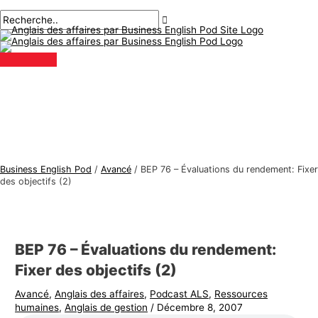
Menu
Aller
Navigation
Écrivez
Nom*
E-
S
R
principal
au
des
ici..
mail*
u
e
contenu
articles
j
c
e
h
t
e
s
r
d
c
'
h
a
e
Business English Pod
/
Avancé
/
BEP 76 – Évaluations du rendement: Fixer
n
r
des objectifs (2)
g
:
l
a
BEP 76 – Évaluations du rendement:
i
Fixer des objectifs (2)
s
Avancé
,
Anglais des affaires
,
Podcast ALS
,
Ressources
d
humaines
,
Anglais de gestion
/
Décembre 8, 2007
e