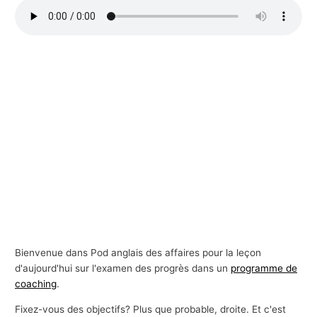
s
a
f
f
a
i
r
e
s
Bienvenue dans Pod anglais des affaires pour la leçon
d'aujourd'hui sur l'examen des progrès dans un
programme de
coaching
.
Fixez-vous des objectifs? Plus que probable, droite. Et c'est