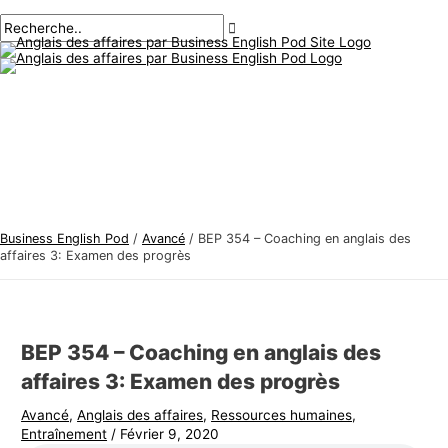
Menu
Aller
Navigation
Écrivez
Nom*
E-
S
R
principal
au
des
ici..
mail*
u
e
contenu
articles
j
c
e
h
t
e
s
r
d
c
'
h
a
e
Business English Pod
/
Avancé
/
BEP 354 – Coaching en anglais des
n
r
affaires 3: Examen des progrès
g
:
l
a
BEP 354 – Coaching en anglais des
i
affaires 3: Examen des progrès
s
Avancé
,
Anglais des affaires
,
Ressources humaines
,
d
Entraînement
/
Février 9, 2020
e