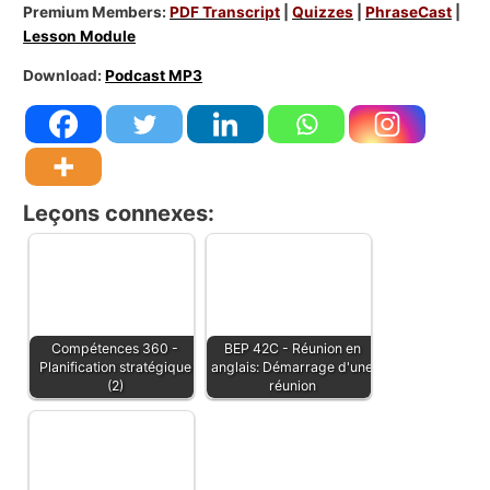
Premium Members:
PDF Transcript
|
Quizzes
|
PhraseCast
|
Lesson Module
Download:
Podcast MP3
Leçons connexes:
Compétences 360 -
BEP 42C - Réunion en
Planification stratégique
anglais: Démarrage d'une
(2)
réunion