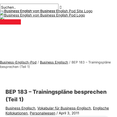
Hauptmenü
Zum
Beitragsnavigation
Geben
Name*
Email*
B
S
Inhalt
Sie
u
u
springen
hier
s
c
ein..
i
h
n
e
e
n
s
n
s
a
-
c
Business-Englisch-Pod
/
Business Englisch
/
BEP 183 – Trainingspläne
E
h
besprechen (Teil 1)
n
:
g
l
BEP 183 – Trainingspläne besprechen
i
(Teil 1)
s
Business Englisch
,
Vokabular für Business-Englisch
,
Englische
c
Kollokationen
,
Personalwesen
/
April 3, 2011
h