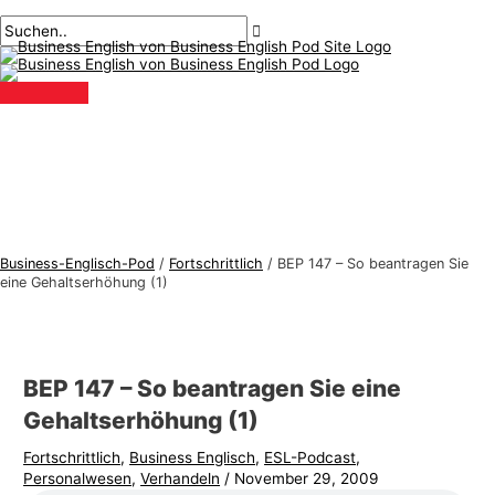
Hauptmenü
Zum
Beitragsnavigation
Geben
Name*
Email*
B
S
Inhalt
Sie
u
u
springen
hier
s
c
ein..
i
h
n
e
e
n
s
n
s
a
-
c
Business-Englisch-Pod
/
Fortschrittlich
/
BEP 147 – So beantragen Sie
E
h
eine Gehaltserhöhung (1)
n
:
g
l
BEP 147 – So beantragen Sie eine
i
Gehaltserhöhung (1)
s
Fortschrittlich
,
Business Englisch
,
ESL-Podcast
,
c
Personalwesen
,
Verhandeln
/
November 29, 2009
h