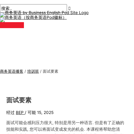
主
跳
帖
商
搜
菜
单
至
子
务
索
内
导
英
:
容
航
语
专
题
商务英语播客
/
培训班
/
面试要素
面试要素
经过
BEP
/
可能 15, 2025
面试可能会感到压力很大, 特别是用另一种语言. 但是有了正确的
技能和实践, 您可以将面试变成发光的机会. 本课程将帮助您清