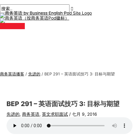
主
跳
帖
在
姓
电
商
搜
菜
单
至
子
此
名
子
务
索
内
导
输
*
邮
英
:
容
航
入。.
件
语
*
专
题
商务英语播客
/
先进的
/
BEP 291 – 英语面试技巧 3: 目标与期望
BEP 291 – 英语面试技巧 3: 目标与期望
先进的
,
商务英语
,
英文求职面试
/
七月 9, 2016