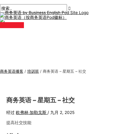
主
跳
帖
商
搜
菜
单
至
子
务
索
内
导
英
:
容
航
语
专
题
商务英语播客
/
培训班
/
商务英语 – 星期五 – 社交
商务英语 – 星期五 – 社交
经过
欧弗林·加勒戈斯
/
九月 2, 2025
提高社交技能