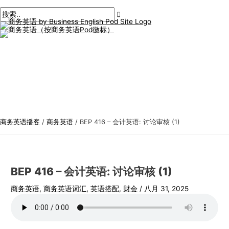
主
跳
帖
在
姓
电
商
搜
菜
单
至
子
此
名
子
务
索
内
导
输
*
邮
英
:
容
航
入。.
件
语
*
专
题
商务英语播客
/
商务英语
/
BEP 416 – 会计英语: 讨论审核 (1)
BEP 416 – 会计英语: 讨论审核 (1)
商务英语
,
商务英语词汇
,
英语搭配
,
财会
/
八月 31, 2025