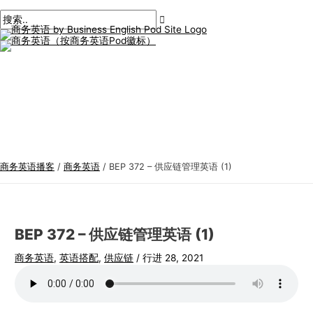
主
跳
帖
在
姓
电
商
搜
菜
单
至
子
此
名
子
务
索
内
导
输
*
邮
英
:
容
航
入。.
件
语
*
专
题
商务英语播客
/
商务英语
/
BEP 372 – 供应链管理英语 (1)
BEP 372 – 供应链管理英语 (1)
商务英语
,
英语搭配
,
供应链
/
行进 28, 2021