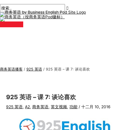
主
跳
帖
在
姓
电
商
搜
菜
单
至
子
此
名
子
务
索
内
导
输
*
邮
英
:
容
航
入。.
件
语
*
专
题
商务英语播客
/
925 英语
/
925 英语 – 课 7: 谈论喜欢
925 英语 – 课 7: 谈论喜欢
925 英语
,
A2
,
商务英语
,
英文视频
,
功能
/
十二月 10, 2016