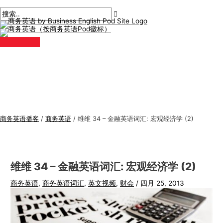
主
跳
帖
在
姓
电
商
搜
菜
单
至
子
此
名
子
务
索
内
导
输
*
邮
英
:
容
航
入。.
件
语
*
专
题
商务英语播客
/
商务英语
/
维维 34 – 金融英语词汇: 宏观经济学 (2)
维维 34 – 金融英语词汇: 宏观经济学 (2)
商务英语
,
商务英语词汇
,
英文视频
,
财会
/
四月 25, 2013