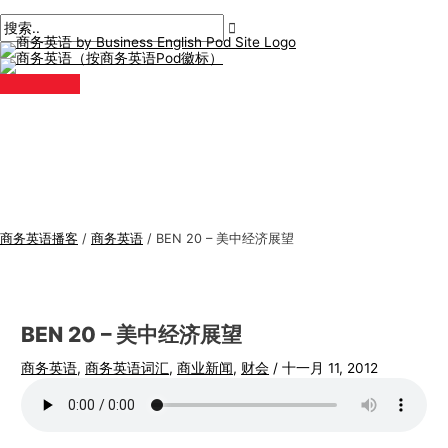
主
跳
帖
在
姓
电
商
搜
菜
单
至
子
此
名
子
务
索
内
导
输
*
邮
英
:
容
航
入。.
件
语
*
专
题
商务英语播客
/
商务英语
/
BEN 20 – 美中经济展望
BEN 20 – 美中经济展望
商务英语
,
商务英语词汇
,
商业新闻
,
财会
/
十一月 11, 2012