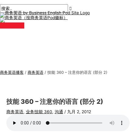
主
跳
帖
在
姓
电
商
搜
菜
单
至
子
此
名
子
务
索
内
导
输
*
邮
英
:
容
航
入。.
件
语
*
专
题
商务英语播客
/
商务英语
/
技能 360 – 注意你的语言 (部分 2)
技能 360 – 注意你的语言 (部分 2)
商务英语
,
业务技能 360
,
沟通
/
九月 2, 2012