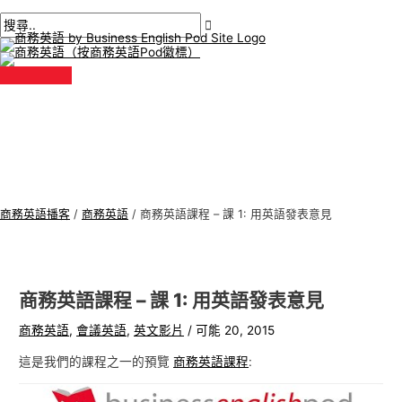
主
跳
貼
在
姓
電
商
搜
選
單
至
文
此
名
子
務
尋
內
導
輸
*
郵
英
:
容
航
入。.
件
語
*
專
題
商務英語播客
/
商務英語
/
商務英語課程 – 課 1: 用英語發表意見
商務英語課程 – 課 1: 用英語發表意見
商務英語
,
會議英語
,
英文影片
/
可能 20, 2015
這是我們的課程之一的預覽
商務英語課程
: