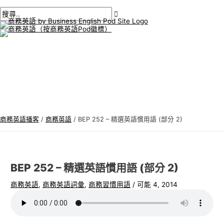
主
跳
貼
在
姓
電
商
搜
選
單
至
文
此
名
子
務
尋
內
導
輸
*
郵
英
:
容
航
入。.
件
語
*
專
題
商務英語播客
/
商務英語
/
BEP 252 – 精選英語慣用語 (部分 2)
BEP 252 – 精選英語慣用語 (部分 2)
商務英語
,
商務英語詞彙
,
商務習慣用語
/
可能 4, 2014