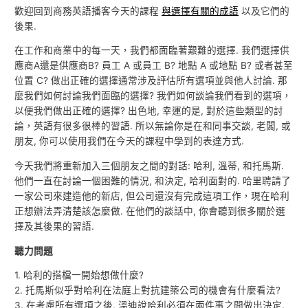
歡迎回到商務英語播客今天的課程
與選擇有關的成語
以及它們的
後果.
在工作和商業中的每一天，我們都面臨著艱難的選擇. 我們選擇供
應商A還是供應商B? 員工 A 或員工 B? 地點 A 或地點 B? 或者甚至
位置 C? 做出正確的選擇通常涉及評估所有選項並與他人討論. 那
麼我們如何討論我們面臨的選擇? 我們如何談論我們看到的選項，
以便我們做出正確的選擇? 出色地, 幸運的是, 對於這些類型的討
論，英語有很多很棒的習語. 所以無論你是在和同事交談, 老闆, 或
朋友, 你可以使用我們在今天的課程中學到的表達方式.
今天我們將重新加入三個朋友之間的對話: 哈利, 溫蒂, 和托馬斯.
他們一直在討論一個困難的情況, 和決定, 哈利面對的. 哈里聘請了
一家公司來建造他的新店, 但公司還沒有完成這項工作，現在哈利
正想辦法弄清楚該怎麼做. 在他們的談話中, 你會聽到很多關於選
擇及其後果的習語.
聽力問題
1. 哈利的搭檔一開始想做什麼?
2. 托馬斯似乎對哈利在法庭上對抗建築公司的機會有什麼看法?
3. 在考慮所有選項之後, 溫迪說哈利必須在兩件事之間做出決定.