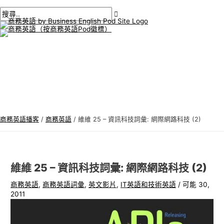
主
跳
貼
在
姓
電
商
搜
選
單
至
文
此
名
子
務
尋
內
導
輸
*
郵
英
:
容
航
入。.
件
語
*
專
題
商務英語播客
/
商務英語
/
維維 25 – 資訊科技詞彙: 網際網路科技 (2)
維維 25 – 資訊科技詞彙: 網際網路科技 (2)
商務英語
,
商務英語詞彙
,
英文影片
,
IT英語和技術英語
/
可能 30,
2011